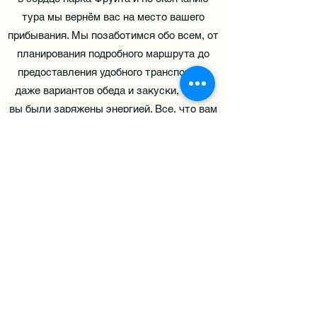
тура мы вернём вас на место вашего
прибывания. Мы позаботимся обо всем, от
планирования подробного маршрута до
предоставления удобного транспорта и
даже вариантов обеда и закуски, чтобы
вы были заряжены энергией. Все, что вам
нужно сделать, это расслабиться и
наслаждаться бесконечной красотой
Долины Соборов..
Book Now
**Booking requires a payment for a
minimum of 2 passengers.
**We pick up all
our customers from their hotels/AirBnB in