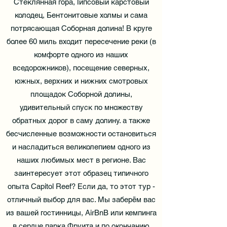
Стеклянная гора, Гипсовый карстовый
колодец, Бентонитовые холмы и сама
потрясающая Соборная долина! В круге
более 60 миль входит пересечение реки (в
комфорте одного из наших
вседорожников), посещение северных,
южных, верхних и нижних смотровых
площадок Соборной долины,
удивительный спуск по множеству
обратных дорог в саму долину. а также
бесчисленные возможности остановиться
и насладиться великолепием одного из
наших любимых мест в регионе. Вас
заинтересует этот образец типичного
опыта Capitol Reef? Если да, то этот тур -
отличный выбор для вас. Мы заберём вас
из вашей гостинницы, AirBnB или кемпинга
в сердце парка Фруита и по окончанию