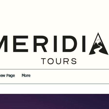
ew Page
More